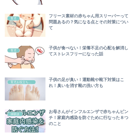
フリース素材の赤ちゃん用スリーパーって
育児
問題あるの？気になる点とその対策につい
て
子供が食べない！栄養不足の心配を解消し
育児
てストレスフリーになった話
子供の足が臭い！運動靴や靴下対策はこ
育児お役立ち情報
れ！臭いを消す靴の洗い方も
お母さんがインフルエンザで赤ちゃんピン
体験談
チ！家庭内感染を防ぐために行なった８つ
のこと